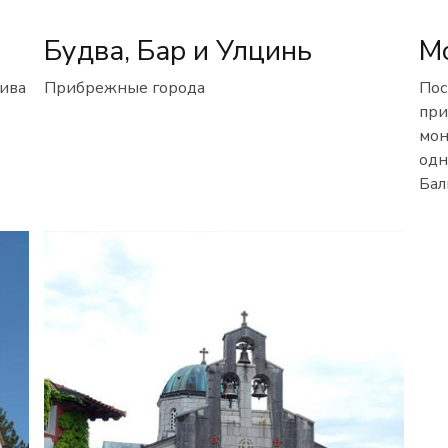
Будва, Бар и Улцинь
М
лива
Прибрежные города
Пос
при
мон
одн
Бал