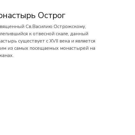
онастырь Острог
вященный Св.Василию Острожскому,
лепившийся к отвесной скале, данный
астырь существует с XVII века и является
им из самых посещаемых монастырей на
канах.