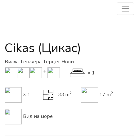
Cikas (Цикас)
Вилла Тенжера, Герцег Нови
+
× 1
2
2
× 1
33 m
17 m
Вид на море